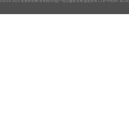
©2014-2024 世界杯官网-世界杯(中国)一站式服务官网 版权所有 COPYRIGHT BLUETOWN 