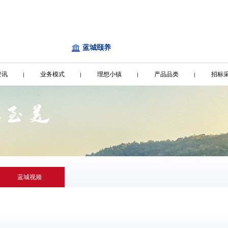
蓝城颐养
资讯
业务模式
理想小镇
产品品类
招标
蓝城视频