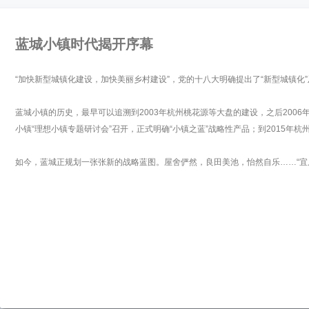
蓝城小镇时代揭开序幕
“加快新型城镇化建设，加快美丽乡村建设”，党的十八大明确提出了“新型城镇化
蓝城小镇的历史，最早可以追溯到2003年杭州桃花源等大盘的建设，之后2006
小镇“理想小镇专题研讨会”召开，正式明确“小镇之蓝”战略性产品；到2015年
如今，蓝城正规划一张张新的战略蓝图。屋舍俨然，良田美池，怡然自乐……“宜