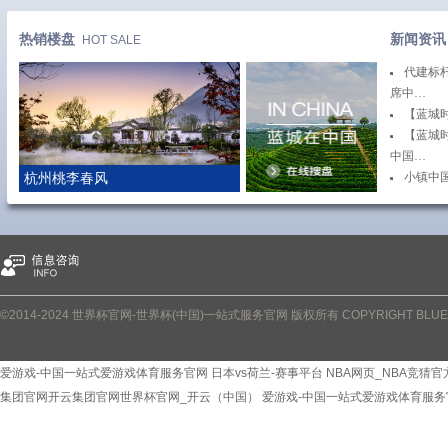
热销楼盘
新闻资讯
HOT SALE
代建标杆
席中…
【蓝城
【蓝城
中国…
杭州桃李春风
小镇中国
【蓝城
蓝城特
联发集团
协议
除了农
许峰：
乌镇雅园
轰动中
©2014-2024 世界杯官网-世界杯(中国)一站式服务官网 版权所有 COPYRIGHT BLUETOWN 
爱游戏-中国一站式爱游戏体育服务官网
日本vs荷兰-赛事平台
NBA网页_NBA竞猜
集团官网开云集团官网世界杯官网_开云（中国）
爱游戏-中国一站式爱游戏体育服务
嘉兴春风江南