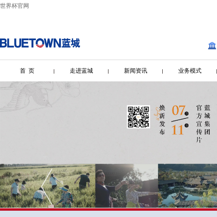
世界杯官网
首 页
走进蓝城
新闻资讯
业务模式