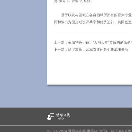
是“服务”和“资源”的整合。
基于联发与蓝城在各自领域所拥有的强大专业
同和输出方面形成资源共享和优势互补，共同创造
上一篇：
蓝城特色小镇：“人间天堂”背后的逻辑是
下一篇：
除了农庄，蓝城农业还是个集成服务商
©2014-2024 世界杯官网-世界杯(中国)一站式服务官网 版权所有