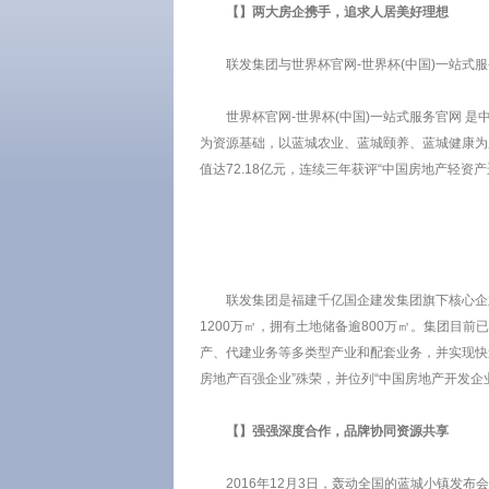
【】两大房企携手，追求人居美好理想
联发集团与世界杯官网-世界杯(中国)一站式
世界杯官网-世界杯(中国)一站式服务官网 
为资源基础，以蓝城农业、蓝城颐养、蓝城健康为
值达72.18亿元，连续三年获评“中国房地产轻资
联发集团是福建千亿国企建发集团旗下核心企
1200万㎡，拥有土地储备逾800万㎡。集团目
产、代建业务等多类型产业和配套业务，并实现快速
房地产百强企业”殊荣，并位列“中国房地产开发企业
【】强强深度合作，品牌协同资源共享
2016年12月3日，轰动全国的蓝城小镇发