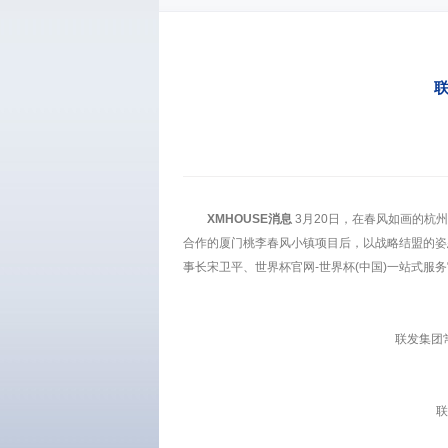
联
XMHOUSE消息
3月20日，在春风如画的杭
合作的厦门桃李春风小镇项目后，以战略结盟的姿
事长宋卫平、世界杯官网-世界杯(中国)一站式服
联发集团
联