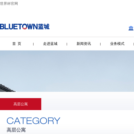
世界杯官网
首 页
走进蓝城
新闻资讯
业务模式
高层公寓
高层公寓