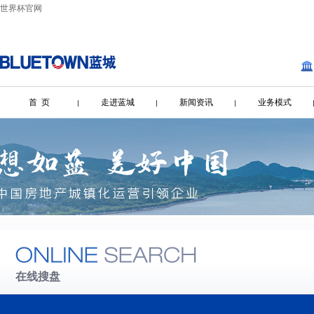
世界杯官网
首 页
走进蓝城
新闻资讯
业务模式
在线搜盘