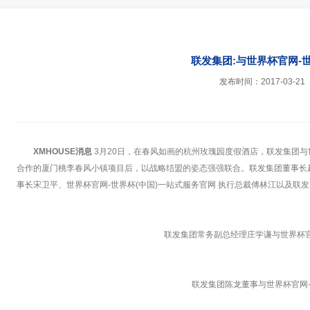
联发集团:与世界杯官网-
发布时间：2017-03-21
XMHOUSE消息
3月20日，在春风如画的杭州玫瑰园度假酒店，联发集团与
合作的厦门桃李春风小镇项目后，以战略结盟的姿态强强联合。联发集团董事长赵
事长宋卫平、世界杯官网-世界杯(中国)一站式服务官网 执行总裁傅林江以及联
联发集团常务副总经理庄学谦与世界杯官
联发集团陈龙董事与世界杯官网-