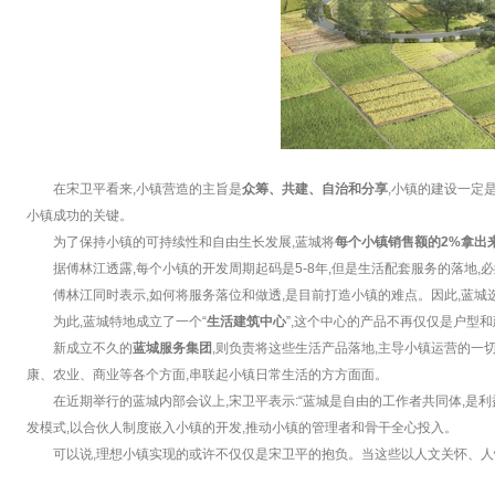
在宋卫平看来,小镇营造的主旨是
众筹、共建、自治和分享
,小镇的建设一定
小镇成功的关键。
为了保持小镇的可持续性和自由生长发展,蓝城将
每个小镇销售额的2%拿出
据傅林江透露,每个小镇的开发周期起码是5-8年,但是生活配套服务的落地
傅林江同时表示,如何将服务落位和做透,是目前打造小镇的难点。因此,蓝城
为此,蓝城特地成立了一个“
生活建筑中心
”,这个中心的产品不再仅仅是户型
新成立不久的
蓝城服务集团
,则负责将这些生活产品落地,主导小镇运营的一切
康、农业、商业等各个方面,串联起小镇日常生活的方方面面。
在近期举行的蓝城内部会议上,宋卫平表示:“蓝城是自由的工作者共同体,是利益
发模式,以合伙人制度嵌入小镇的开发,推动小镇的管理者和骨干全心投入。
可以说,理想小镇实现的或许不仅仅是宋卫平的抱负。当这些以人文关怀、人