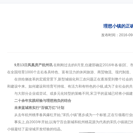
理想小镇的正
发布时间：2016-09
9月13日凤凰房产杭州讯
在刚刚过去的8月里,住建部确定2016年各省(区、
在全国培育1000个左右各具特色、富有活力的休闲旅游、商贸物流、现代制造
在供给侧改革的宏观背景下,新型城镇化和三农问题正在逐渐受到整个社会
和建设中来。如何建设和培育可持续、有活力和有特色的小镇,成为了全社会的共
与大部分企业或尝试、或多元化转型的策略不同,宋卫平的蓝城已经将小镇
二十余年实践经验与理想抱负的结合
未来蓝城将实行“百镇万亿”计划
从去年杭州桃李春风爆红开始,“宋氏小镇”逐步成为一个标签,正在引领着行
事实上,自2003年开始,以海宁百合新城和杭州桃花源为代表的宋氏小镇就
小镇凝结了蓝绿城开发经验的结晶。