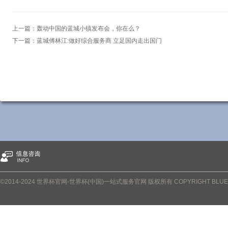
上一篇：
轰动中国的蓝城小镇发布会，你在么？
下一篇：
蓝城傅林江:做好综合服务商 立足国内走出国门
©2014-2024 世界杯官网-世界杯(中国)一站式服务官网 版权所有 COPYRIGHT BLUETOWN 