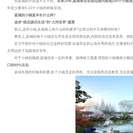
但蓝城的计划远不止于此。
未来10年,蓝城将在全国范围内落地100个小镇
年至少要有5-10个小镇的样板呈现。
蓝城的小镇蓝本长什么样?
追求“桃花源式生活”和“大同世界”愿景
那么,这些小镇,在规模上有什么样的要求?运营过程中又有哪些特色?
事实上,蓝城的每个小镇定位并非是全部同质化的,内部的业态也有差异。例
宋卫平曾针对小镇给出过这样的范围:在城市近郊山清水秀的地方,交通便利,
京周边的下花园项目等等。
对于小镇的规模,蓝城也有一定的考量。据傅林江透露,理想的小镇规模大概
口的60%左右
。
蓝绿长期的经验和积累,给了小镇充足的养料。无论是颐养还是教育,无论是