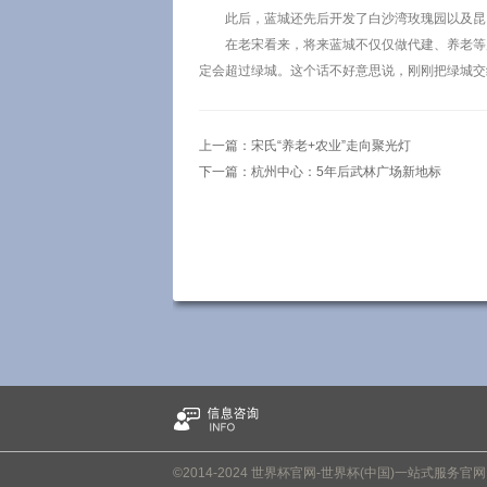
此后，蓝城还先后开发了白沙湾玫瑰园以及昆
在老宋看来，将来蓝城不仅仅做代建、养老等
定会超过绿城。这个话不好意思说，刚刚把绿城交
上一篇：
宋氏“养老+农业”走向聚光灯
下一篇：
杭州中心：5年后武林广场新地标
©2014-2024 世界杯官网-世界杯(中国)一站式服务官网 版权所有