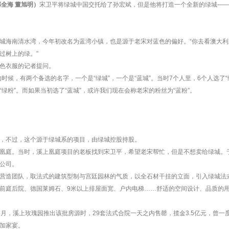
邵全海 董旭明）
宋卫平将绿城中国交托给了孙宏斌，但是他将打造一个全新的绿城——“
城海南清水湾，今年初改名为蓝湾小镇，也是源于老宋对蓝色的偏好。“你去看澳大利
过树上的绿。”
色衣服的记者提问。
时候，有两个备选的名字，一个是“绿城”，一个是“蓝城”。当时7个人里，6个人选了“
绿粉”。而如果当初选了“蓝城”，或许我们现在会称老宋的粉丝为“蓝粉”。
。
，不过，这个源于绿城系的项目，由绿城控股持股。
凰庭。当时，溪上凰庭项目的老板找到宋卫平，希望老宋帮忙，但是不想卖给绿城。
公司。
营造团队，取法式的建筑型制与宫廷园林的气质，以全石材干挂的立面，引入绿城法
前庭后院、德国莱姆石、9米以上排屋面宽、户内电梯……舒适的空间设计、品质的
7月，溪上玫瑰园推出该批房源时，29套法式合院一天之内售罄，揽金3.5亿元，曾
加家宴。