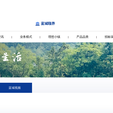
蓝城颐养
资讯
业务模式
理想小镇
产品品类
招标
蓝城视频