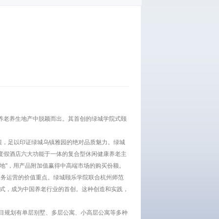
多养老养生地产中脱颖而出。其首创的绿城学院式颐
绩，足以印证绿城乌镇雅园的绝对品质魅力。绿城
度假酒店六大功能于一体的复合型休闲健康养老主
地"，用产品附加值赢得中高端市场的购买份额。
服务运营的价值重点。绿城颐乐学院联合杭州师范
模式，成为中国养老行业的首创。这种创造和实践，
目规划有单层别墅、多层公寓、小高层公寓等多种