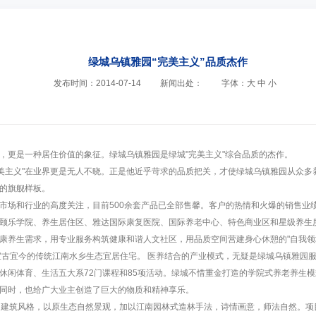
绿城乌镇雅园“完美主义”品质杰作
发布时间：2014-07-14
新闻出处：
字体：
大
中
小
，更是一种居住价值的象征。绿城乌镇雅园是绿城"完美主义"综合品质的杰作。
"完美主义"在业界更是无人不晓。正是他近乎苛求的品质把关，才使绿城乌镇雅园从众
的旗舰样板。
市场和行业的高度关注，目前500余套产品已全部售馨。客户的热情和火爆的销售业
颐乐学院、养生居住区、雅达国际康复医院、国际养老中心、特色商业区和星级养生
康养生需求，用专业服务构筑健康和谐人文社区，用品质空间营建身心休憩的"自我领
宜古宜今的传统江南水乡生态宜居住宅。 医养结合的产业模式，无疑是绿城乌镇雅园
休闲体育、生活五大系72门课程和85项活动。绿城不惜重金打造的学院式养老养生
同时，也给广大业主创造了巨大的物质和精神享乐。
国建筑风格，以原生态自然景观，加以江南园林式造林手法，诗情画意，师法自然。项