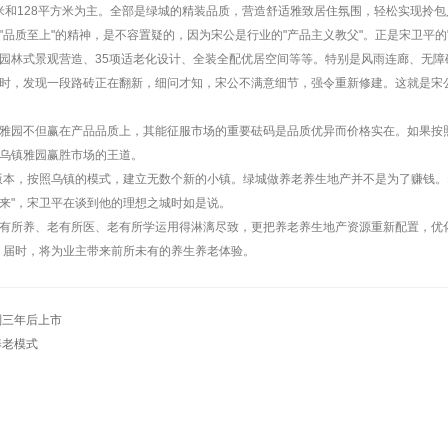
方米和128平方米为主。全部是绿城的精装品质，营造舒适雅致居住氛围，轻松实现拎包
品质至上"的精神，是不容置疑的，因为宋公是行业的"产品主义教父"。正是宋卫平的
园林式景观营造、35项适老化设计、全装全配优居空间等等。特别是风雨连廊、无障
时，发现一段路砖正在翻新，细问才知，宋公不满意细节，强令重新修建。这就是宋公
雅园不但赢在产品品质上，其能征服市场的重要砝码是品质优异而价格实在。如果按
乌镇雅园赢胜市场的王道。
版本，按照乌镇的模式，建立无数个新的小镇。绿城做养老养生地产并不是为了赚钱
来"，宋卫平在谈到他的理想之城时如是说。
有所养、老有所医、老有所学运用得淋漓尽致，更把养老养生地产资源重新配置，优
付，届时，将为业主带来前所未有的养生养老体验。
划三年后上市
养老模式