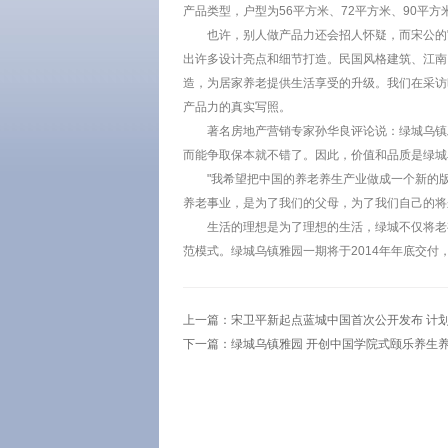
产品类型，户型为56平方米、72平方米、90平
也许，别人做产品力还会招人怀疑，而宋公的"
出许多设计亮点和细节打造。民国风格建筑、江南
造，为居家养老提供生活享受的升级。我们在采访
产品力的真实写照。
著名房地产营销专家孙华良评论说：绿城乌镇
而能争取保本就不错了。因此，价值和品质是绿城
"我希望把中国的养老养生产业做成一个新的
养老事业，是为了我们的父母，为了我们自己的将
生活的理想是为了理想的生活，绿城不仅将老
范模式。绿城乌镇雅园一期将于2014年年底交
上一篇：
宋卫平新起点蓝城中国首次公开发布 计
下一篇：
绿城乌镇雅园 开创中国学院式颐乐养生