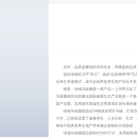
也许，品质是建筑的永恒生命，而楼盘的品质
提起绿城宋卫平"宋公"，他的"品质精神"和
乐养生养老模式，成为全国养老养生地产综合开发
据悉，绿城乌镇雅园一期产品一上市即引起了
乌镇雅园所在的雅达国际健康生态产业园是一个集
题产业园。其用城市高端生态资源满足居住者的健
绿城乌镇雅园选址5A级旅游景区乌镇，打造
大学，已研发设置了健康养生、人文社科、艺术、
将给中国养老养生地产带来难以复制的示范效应，
绿城乌镇雅园总面积约为60万方，采用新民