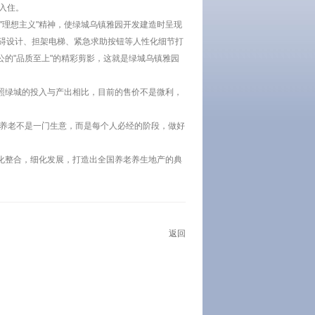
入住。
"理想主义"精神，使绿城乌镇雅园开发建造时呈现
碍设计、担架电梯、紧急求助按钮等人性化细节打
的"品质至上"的精彩剪影，这就是绿城乌镇雅园
照绿城的投入与产出相比，目前的售价不是微利，
。养老不是一门生意，而是每个人必经的阶段，做好
化整合，细化发展，打造出全国养老养生地产的典
返回