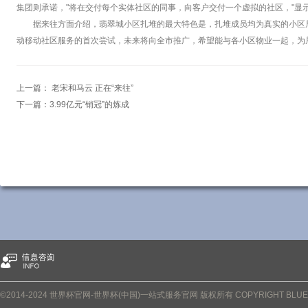
集团则承诺，"将在交付每个实体社区的同事，向客户交付一个虚拟的社区，"显
据来往方面介绍，翡翠城小区扎堆的最大特色是，扎堆成员均为真实的小区
动移动社区服务的首次尝试，未来将向全市推广，希望能与各小区物业一起，为
上一篇：
老宋和马云 正在“来往”
下一篇：
3.99亿元“销冠”的炼成
©2014-2024 世界杯官网-世界杯(中国)一站式服务官网 版权所有 COPYRIGHT BLUETOWN 