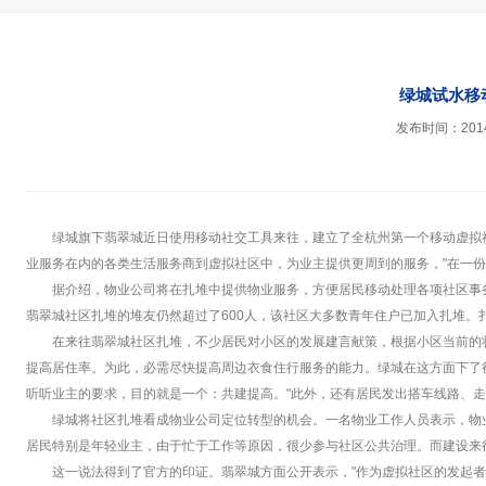
绿城试水移
发布时间：2014-
绿城旗下翡翠城近日使用移动社交工具来往，建立了全杭州第一个移动虚拟
业服务在内的各类生活服务商到虚拟社区中，为业主提供更周到的服务，"在一
据介绍，物业公司将在扎堆中提供物业服务，方便居民移动处理各项社区事
翡翠城社区扎堆的堆友仍然超过了600人，该社区大多数青年住户已加入扎堆
在来往翡翠城社区扎堆，不少居民对小区的发展建言献策，根据小区当前的
提高居住率。为此，必需尽快提高周边衣食住行服务的能力。绿城在这方面下了
听听业主的要求，目的就是一个：共建提高。"此外，还有居民发出搭车线路、
绿城将社区扎堆看成物业公司定位转型的机会。一名物业工作人员表示，物
居民特别是年轻业主，由于忙于工作等原因，很少参与社区公共治理。而建设来
这一说法得到了官方的印证。翡翠城方面公开表示，"作为虚拟社区的发起