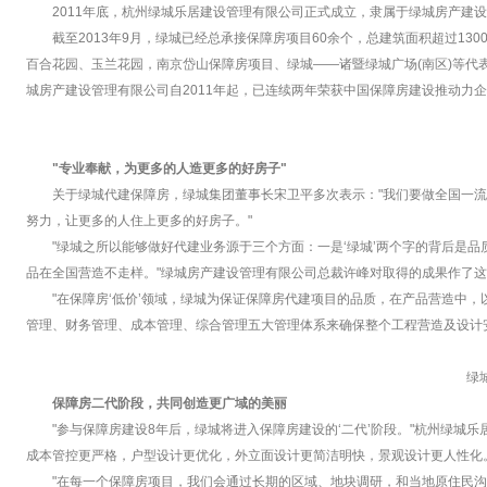
2011年底，杭州绿城乐居建设管理有限公司正式成立，隶属于绿城房产建
截至2013年9月，绿城已经总承接保障房项目60余个，总建筑面积超过1
百合花园、玉兰花园，南京岱山保障房项目、绿城——诸暨绿城广场(南区)等
城房产建设管理有限公司自2011年起，已连续两年荣获中国保障房建设推动力
"专业奉献，为更多的人造更多的好房子"
关于绿城代建保障房，绿城集团董事长宋卫平多次表示："我们要做全国一
努力，让更多的人住上更多的好房子。"
"绿城之所以能够做好代建业务源于三个方面：一是‘绿城’两个字的背后是
品在全国营造不走样。"绿城房产建设管理有限公司总裁许峰对取得的成果作了这
"在保障房‘低价’领域，绿城为保证保障房代建项目的品质，在产品营造中
管理、财务管理、成本管理、综合管理五大管理体系来确保整个工程营造及设计
绿
保障房二代阶段，共同创造更广域的美丽
"参与保障房建设8年后，绿城将进入保障房建设的‘二代’阶段。"杭州绿
成本管控更严格，户型设计更优化，外立面设计更简洁明快，景观设计更人性化
"在每一个保障房项目，我们会通过长期的区域、地块调研，和当地原住民