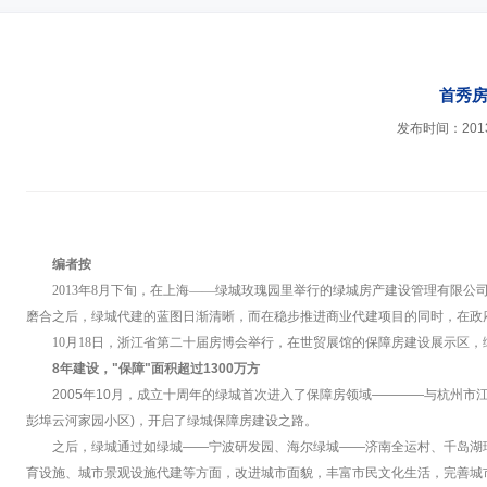
首秀房
发布时间：2013-
编者按
2013年8月下旬，在上海——绿城玫瑰园里举行的绿城房产建设管理有限
磨合之后，绿城代建的蓝图日渐清晰，而在稳步推进商业代建项目的同时，在政
10月18日，浙江省第二十届房博会举行，在世贸展馆的保障房建设展示区
8年建设，"保障"面积超过1300万方
2005年10月，成立十周年的绿城首次进入了保障房领域————与杭州市
彭埠云河家园小区)，开启了绿城保障房建设之路。
之后，绿城通过如绿城——宁波研发园、海尔绿城——济南全运村、千岛湖
育设施、城市景观设施代建等方面，改进城市面貌，丰富市民文化生活，完善城