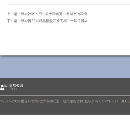
上一篇：
绿城社区：用一粒火种点亮一座城市的表情
下一篇：
绿城携22大精品楼盘联袂亮相二十届房博会
©2014-2024 世界杯官网-世界杯(中国)一站式服务官网 版权所有 COPYRIGHT BLUETOWN 