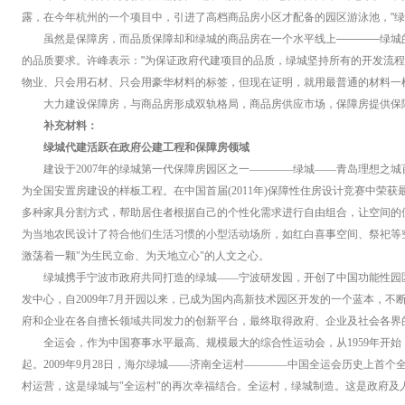
露，在今年杭州的一个项目中，引进了高档商品房小区才配备的园区游泳池，"绿
虽然是保障房，而品质保障却和绿城的商品房在一个水平线上————绿城
的品质要求。许峰表示："为保证政府代建项目的品质，绿城坚持所有的开发流
物业、只会用石材、只会用豪华材料的标签，但现在证明，就用最普通的材料一
大力建设保障房，与商品房形成双轨格局，商品房供应市场，保障房提供保
补充材料：
绿城代建活跃在政府公建工程和保障房领域
建设于2007年的绿城第一代保障房园区之一————绿城——青岛理想之
为全国安置房建设的样板工程。在中国首届(2011年)保障性住房设计竞赛中荣
多种家具分割方式，帮助居住者根据自己的个性化需求进行自由组合，让空间的
为当地农民设计了符合他们生活习惯的小型活动场所，如红白喜事空间、祭祀等
激荡着一颗"为生民立命、为天地立心"的人文之心。
绿城携手宁波市政府共同打造的绿城——宁波研发园，开创了中国功能性园
发中心，自2009年7月开园以来，已成为国内高新技术园区开发的一个蓝本，
府和企业在各自擅长领域共同发力的创新平台，最终取得政府、企业及社会各界
全运会，作为中国赛事水平最高、规模最大的综合性运动会，从1959年开
起。2009年9月28日，海尔绿城——济南全运村————中国全运会历史上首个
村运营，这是绿城与"全运村"的再次幸福结合。全运村，绿城制造。这是政府及