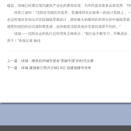
建设，绿城已经通过现代建筑产业化的逐渐实现，为市民提供更多品质优秀、节
何承江谈到："沈阳住宅园区的造景，普遍维持在比较单一的设计思路上，
全运村项目首创法式宫廷轴线景观设计，拥有极大的楼间距和突出的中轴线景观
感受到强烈的仪式感和尊贵感，这些都是沈阳其他住宅项目感受不到的。"
绿城——沈阳全运村执行总经理朱玉钢表示："我们会不断学习，不断进步
房子！"本报记者 杨佳
上一篇：
绿城：继承杭州城市使命“美丽中国”的时代注脚
下一篇：
绿城·建德春江明月日销2.8亿 创建德楼市传奇