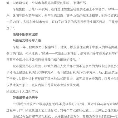
健，城市建筑对一个城市有着尤为重要的影响。"何承江说。
绿城集团，历经19年发展，在打造理想生活社区的道路上不懈努力。绿城
乐、休闲等综合繁华城区，并与生态回廊、莫子山高尔夫球场相望，地理位置优
一的内涵"，实现创造城市价值、宜动宜静宜居的高品质示范性园区目标。正是绿
房子"。
绿城不断探索城市
与建筑和谐发展之道
绿城19年，始终致力于探索城市、建筑，以及居住在房子中的人的和谐共
探讨的问题。何承江说："绿城——沈阳全运村项目，是将我们多年探索的精华
目甚至全运村售楼处项目都是我们精心雕琢的臻品。"
城市需要用心去经营，绿城集团在人文关怀方面不遗余力的为城市提供更多空间
学楼地上建筑面积约13089平方米，地下建筑面积约3705平方米，幼儿园建筑面积
了学校，沈阳全运村更配建了滨水纯法式商业街、超五星喜来登酒店，以及全沈
仅从建筑外形上，更从内涵上尊重城市生活发展文明。
绿城致力于为沈阳市民
带来最美好的房子
"中国现代建筑产业示范楼盘"称号不是轻易可以获得，面对来自与会专家学
过程中，严守绿城集团工艺工法标准，对每个节点都精心施工，以保证居住质量
绿城19年始终坚守精品战略，从桂花城多层系列、玫瑰系别墅系列到新一