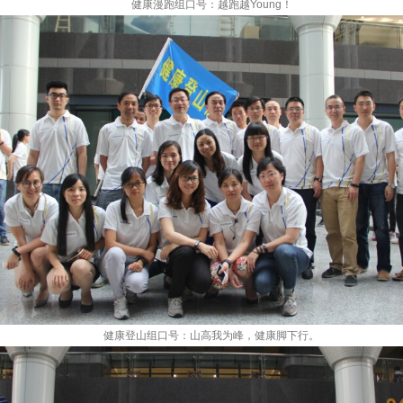
健康漫跑组口号：越跑越Young！
健康登山组口号：山高我为峰，健康脚下行。