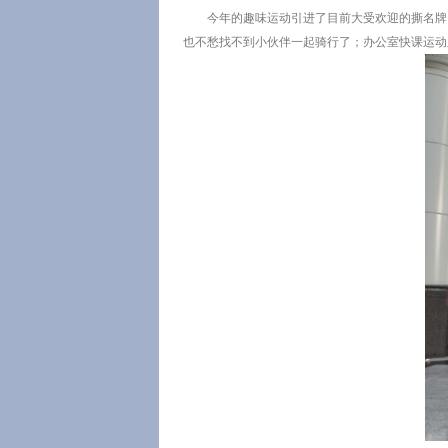
今年的趣味运动引进了目前大受欢迎的撕名牌
也不愁找不到小伙伴一起骑行了；办公室快课运动