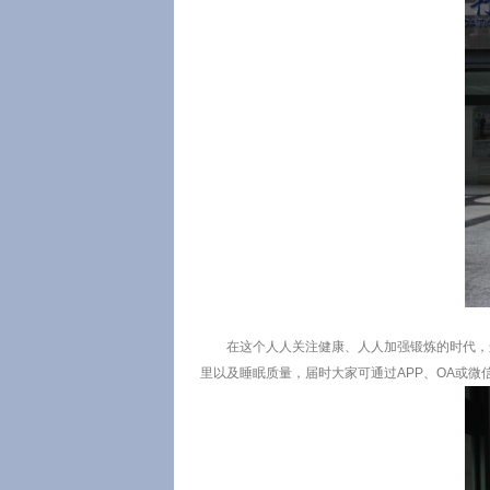
在这个人人关注健康、人人加强锻炼的时代，
里以及睡眠质量，届时大家可通过APP、OA或微