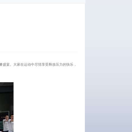
饕餮盛宴。大家在运动中尽情享受释放压力的快乐，