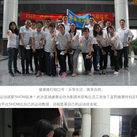
健康骑行组口号：乐享生活，骑享自然。
运动就要SHOW起来！此次蓝城健康运动为集团本部每位员工发放了蓝熙健康特别定
信平台SHOW出自己的运动数据，还能查看自己的运动排名呢。