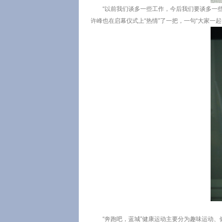
“以前我们谈多一些工作，今后我们要谈多一些
许峰也在启幕仪式上“热情”了一把，一句“大家一
“奔跑吧，蓝城”健康运动主要分为趣味运动