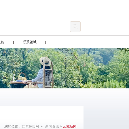
采购
联系蓝城
您的位置：
世界杯官网
>
新闻资讯
>
蓝城新闻