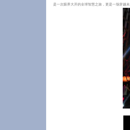
是一次眼界大开的全球智慧之旅，更是一场穿越未