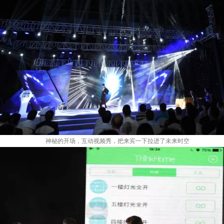
神秘的开场，互动视频秀，把来宾一下拉进了未来时空