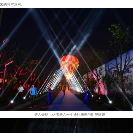
来的时空派对。
进入会场，仿佛进入一个通往未来的时光隧道