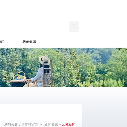
采购
联系蓝城
您的位置：
世界杯官网
>
新闻资讯
>
蓝城新闻