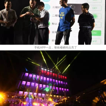
手机APP一点，整栋楼瞬间点亮了