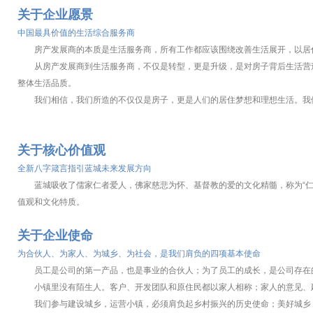
关于企业愿景
中国最具价值的生活综合服务商
房产发展商的本质是生活服务商，所有工作都应该围绕改善生活展开，以居
从房产发展商到生活服务商，不仅是转型，更是升级，是对房子背后生活营造
整体生活品质。
我们相信，我们所造的不仅仅是房子，更是人们的居住梦想和理想生活。我们
关于核心价值观
全新八字箴言指引蓝城未来发展方向
蓝城吸收了儒家仁者爱人，佛家慈悲为怀、基督教的爱的文化精髓，称为“仁慈普
值观和文化特质。
关于企业使命
为合伙人、为家人、为城乡、为社会，是我们肩负的四项基本使命
员工是公司的第一产品，也是事业的合伙人；为了员工的成长，是公司存在的
小镇里没有陌生人。客户、开发团队和原住民都以家人相称；家人的意见、建
我们参与建设城乡，运营小镇，必须肩负起乡村振兴的历史使命；美好城乡