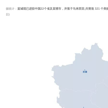
据统计：
蓝城现已进驻中国22个省及直辖市，并落子马来西亚;共营造 321 个
日)