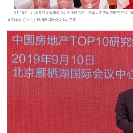
9月10日，由国务院发展研究中心企业研究所、清华大学房地产研究所和中
展高峰论坛”在北京雁栖湖国际会议中心召开。