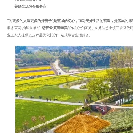
美好生活综合服务商
“为更多的人造更多的好房
子”
是蓝城的初心，而对美好生活的营造，是蓝城的愿
服务官网 始终秉承
“仁慈普爱 真善至美”
的核心价值观，立足理想小镇开发及代
业主家人提供以房产品为依托的一站式综合生活服务。