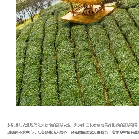
从以推动农业现代化为使命的蓝城农业，到为中国长者创造美好世界的蓝城颐养
城始终不忘初心，以美好生活为核心，紧密围绕国家发展政策，实施乡村振兴战