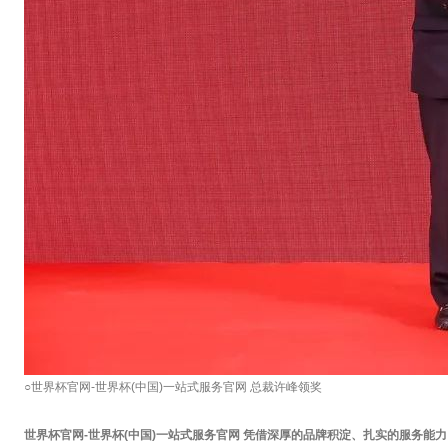
○世界杯官网-世界杯(中国)一站式服务官网 总裁许峰领奖
世界杯官网-世界杯(中国)一站式服务官网 凭借深厚的品牌积淀、扎实的服务能