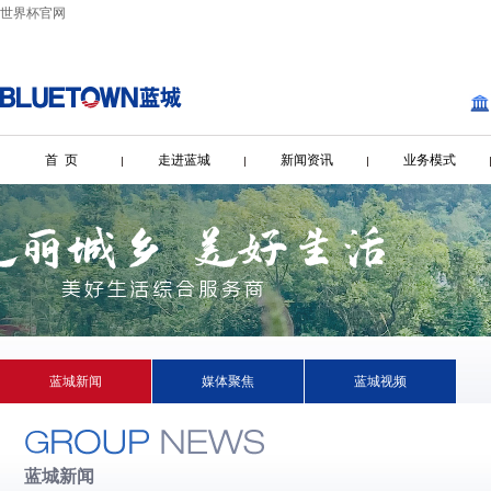
世界杯官网
首 页
走进蓝城
新闻资讯
业务模式
蓝城新闻
媒体聚焦
蓝城视频
蓝城新闻