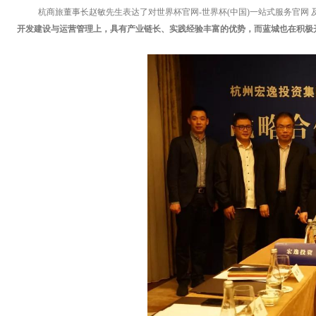
杭商旅董事长赵敏先生表达了对世界杯官网-世界杯(中国)一站式服务官网
开发建设与运营管理上，具有产业链长、实践经验丰富的优势，而蓝城也在积极