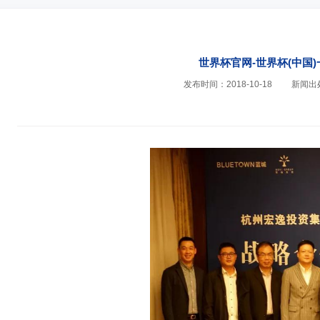
世界杯官网-世界杯(中国
发布时间：2018-10-18
新闻出